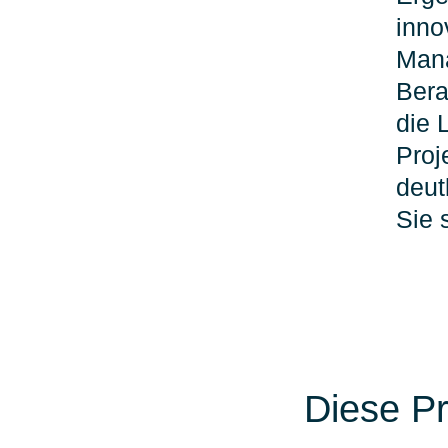
inno
Mana
Bera
die 
Proj
deut
Sie 
Diese Pr