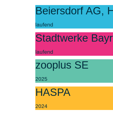
Beiersdorf AG,
laufend
Stadtwerke Bayr
laufend
zooplus SE
2025
HASPA
2024