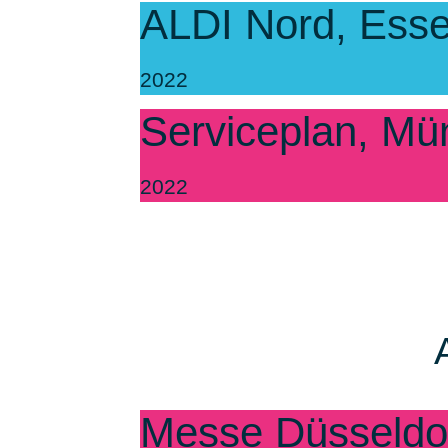
ALDI Nord, Ess
2022
Serviceplan, M
2022
Messe Düsseldo