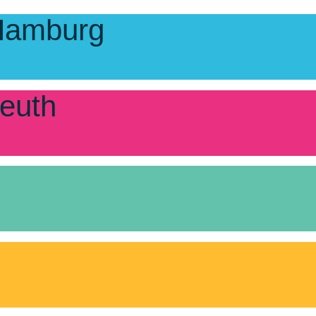
 Hamburg
euth