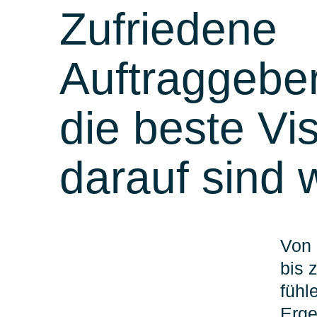
Zufriedene
Auftraggeber
die beste Vis
darauf sind w
Von 
bis 
füh
Erge