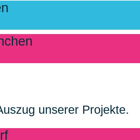
en
ünchen
Auszug unserer Projekte.
rf