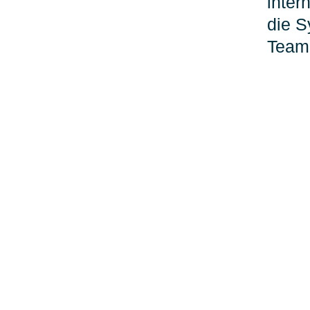
inter
die S
Team 