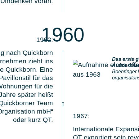
Umdenken voran.
1960
1962:
g nach Quickborn
Das erste g
rnehmen zieht ins
Aufmerksam
he Quickborn. Eine
Boehringer 
avillonstil für das
organisator
Wohnungen für die
 Jahre später heißt
„Quickborner Team
Organisation mbH“
1967:
oder kurz QT.
Internationale Expans
QT exportiert sein re