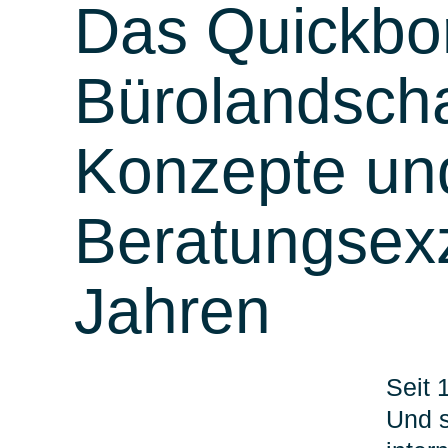
Das Quickbo
Bürolandscha
Konzepte un
Beratungsexze
Jahren
Seit 
Und s