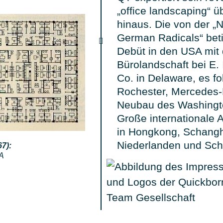
„office landscaping“ 
hinaus. Die von der „
German Radicals“ beti
Debüt in den USA mit 
Bürolandschaft bei E.
Co. in Delaware, es f
Rochester, Mercedes-
Neubau des Washingto
Große internationale A
in Hongkong, Schangh
Niederlanden und Sc
7):
SA