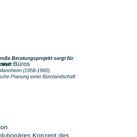
roße Beratungsprojekt sorgt für
keit:
Mannheim (1958-1960),
ische Planung einer Bürolandschaft
ion
volutionäres Konzept des