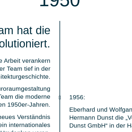
am hat die
lutioniert.
 Arbeit verankern
r Team tief in der
itekturgeschichte.
üroraumgestaltung
 Team die moderne
1956:
den 1950er-Jahren.
Eberhard und Wolfgan
neues Verständnis
Hermann Dunst die „V
ein internationales
Dunst GmbH“ in der H