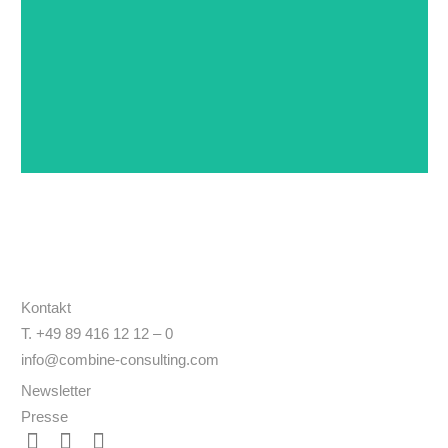
Serviceplan, München
Kontakt
T. +49 89 416 12 12 – 0
info@combine-consulting.com
Newsletter
Presse