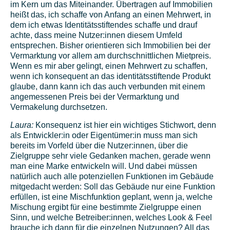
im Kern um das Miteinander. Übertragen auf Immobilien
heißt das, ich schaffe von Anfang an einen Mehrwert, in
dem ich etwas Identitätsstiftendes schaffe und drauf
achte, dass meine Nutzer:innen diesem Umfeld
entsprechen. Bisher orientieren sich Immobilien bei der
Vermarktung vor allem am durchschnittlichen Mietpreis.
Wenn es mir aber gelingt, einen Mehrwert zu schaffen,
wenn ich konsequent an das identitätsstiftende Produkt
glaube, dann kann ich das auch verbunden mit einem
angemessenen Preis bei der Vermarktung und
Vermakelung durchsetzen.
Laura:
Konsequenz ist hier ein wichtiges Stichwort, denn
als Entwickler:in oder Eigentümer:in muss man sich
bereits im Vorfeld über die Nutzer:innen, über die
Zielgruppe sehr viele Gedanken machen, gerade wenn
man eine Marke entwickeln will. Und dabei müssen
natürlich auch alle potenziellen Funktionen im Gebäude
mitgedacht werden: Soll das Gebäude nur eine Funktion
erfüllen, ist eine Mischfunktion geplant, wenn ja, welche
Mischung ergibt für eine bestimmte Zielgruppe einen
Sinn, und welche Betreiber:innen, welches Look & Feel
brauche ich dann für die einzelnen Nutzungen? All das