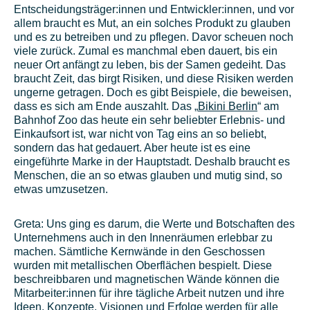
Entscheidungsträger:innen und Entwickler:innen, und vor
allem braucht es Mut, an ein solches Produkt zu glauben
und es zu betreiben und zu pflegen. Davor scheuen noch
viele zurück. Zumal es manchmal eben dauert, bis ein
neuer Ort anfängt zu leben, bis der Samen gedeiht. Das
braucht Zeit, das birgt Risiken, und diese Risiken werden
ungerne getragen. Doch es gibt Beispiele, die beweisen,
dass es sich am Ende auszahlt. Das „
Bikini Berlin
“ am
Bahnhof Zoo das heute ein sehr beliebter Erlebnis- und
Einkaufsort ist, war nicht von Tag eins an so beliebt,
sondern das hat gedauert. Aber heute ist es eine
eingeführte Marke in der Hauptstadt. Deshalb braucht es
Menschen, die an so etwas glauben und mutig sind, so
etwas umzusetzen.
Greta: Uns ging es darum, die Werte und Botschaften des
Unternehmens auch in den Innenräumen erlebbar zu
machen. Sämtliche Kernwände in den Geschossen
wurden mit metallischen Oberflächen bespielt. Diese
beschreibbaren und magnetischen Wände können die
Mitarbeiter:innen für ihre tägliche Arbeit nutzen und ihre
Ideen, Konzepte, Visionen und Erfolge werden für alle