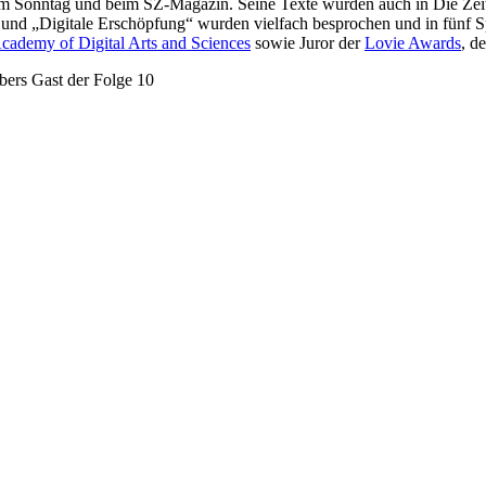
am Sonntag und beim SZ-Magazin. Seine Texte wurden auch in Die Zeit
d „Digitale Erschöpfung“ wurden vielfach besprochen und in fünf Spr
Academy of Digital Arts and Sciences
sowie Juror der
Lovie Awards
, d