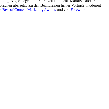
, GQ, AD, Spiegel, und Stern veröffentlicht. Markus’ Bücher
achen übersetzt. Zu den Buchthemen hält er Vorträge, moderiert
es
Best of Content Marketing Awards
und von
Forework
.