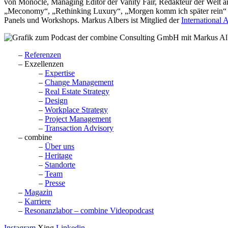
von Monocle, Managing Editor der Vanity Fair, Redakteur der Welt 
„Meconomy“, „Rethinking Luxury“, „Morgen komm ich später rein“ un
Panels und Workshops. Markus Albers ist Mitglied der
International 
Referenzen
Exzellenzen
Expertise
Change Management
Real Estate Strategy
Design
Workplace Strategy
Project Management
Transaction Advisory
combine
Über uns
Heritage
Standorte
Team
Presse
Magazin
Karriere
Resonanzlabor – combine Videopodcast
Instagram
Xing
Linkedin