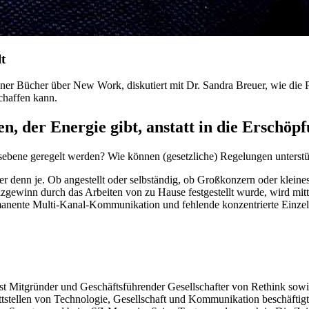
t
ner Bücher über New Work, diskutiert mit Dr. Sandra Breuer, wie die 
chaffen kann.
n, der Energie gibt, anstatt in die Erschöp
sebene geregelt werden? Wie können (gesetzliche) Regelungen unterst
ller denn je. Ob angestellt oder selbständig, ob Großkonzern oder klei
enzgewinn durch das Arbeiten von zu Hause festgestellt wurde, wird m
rmanente Multi-Kanal-Kommunikation und fehlende konzentrierte Einzela
 ist Mitgründer und Geschäftsführender Gesellschafter von Rethink so
nittstellen von Technologie, Gesellschaft und Kommunikation beschäftig