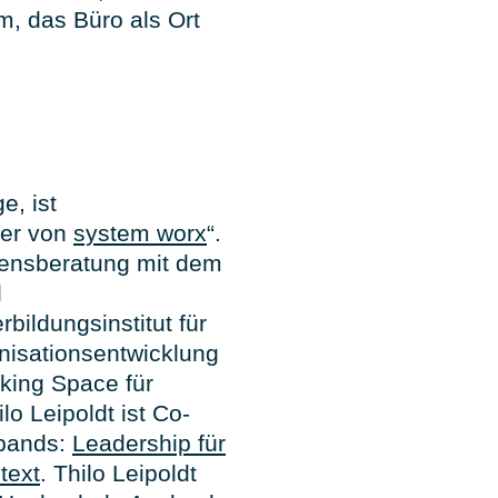
m, das Büro als Ort
e, ist
ter von
system worx
“.
mensberatung mit dem
d
bildungsinstitut für
nisationsentwicklung
king Space für
lo Leipoldt ist Co-
bands:
Leadership für
text
. Thilo Leipoldt