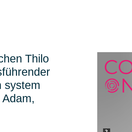
chen Thilo
sführender
n system
r Adam,