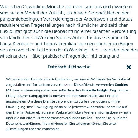
Wie sehen Coworking Modelle auf dem Land aus und inwiefern
sind sie ein Modell der Zukunft, auch nach Corona? Neben den
pandemiebedingten Veränderungen der Arbeitswelt und daraus
resultierenden Fragestellungen nach räumlicher und zeitlicher
Flexibilität gibt auch die Beobachtung einer rasanten Verbreitung
von ländlichen CoWorking Spaces Anlass für das Gespräch. Dr.
Laura Kienbaum und Tobias Kremkau spannen darin einen Bogen
von den weichen Faktoren der CoWorking-Idee – wie der Idee des
Miteinanders – über praktische Fragen der Initiierung und
Gründung, bis hin zu harten Themen wie Betreibermodellen und
Datenschutzhinweise
Wirtschaftlichkeitsbetrachtungen.
Was braucht es? Was braucht es nicht? Und inwiefern spielen
Wir verwenden Dienste von Drittanbietern, um unsere Webseite für Sie optimal
Funktionalität, Emotion und Identität für diese Form zukünftiger
zu gestalten und fortlaufend zu verbessern. Diese Dienste verwenden
Cookies
.
Mit Ihrer Zustimmung nutzen wir außerdem den
LinkedIn Insight Tag
, um den
Arbeitsorte eine Rolle?
Erfolg unserer Kampagnen zu messen und relevante Inhalte auf LinkedIn
auszuspielen. Um diese Dienste verwenden zu dürfen, benötigen wir Ihre
Einwilligung. Ihre Einwilligung können Sie jederzeit widerrufen, indem Sie auf
Tobias Kremkau
den Link im Fußbereich unserer Webseite klicken. Weitere Informationen – auch
über die mit einem Drittlandtransfer verbunden Risiken – finden Sie in unserer
Datenschutzerklärung. Ihre individuellen Einstellungen können Sie unter
Tobias Kremkau ist Berater und Entwickler bei
CoWorkLand
, einer
„Einstellungen ändern" vornehmen.
Gemeinschaft für CoWorking-Spaces im ländlichen Raum.