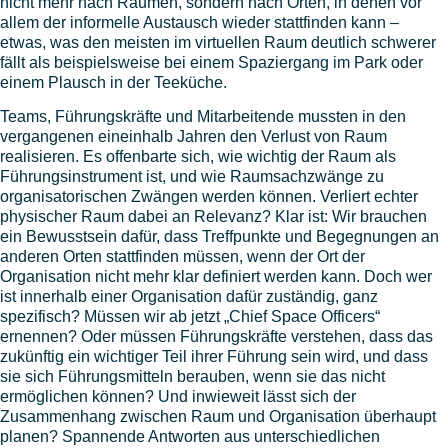
nicht mehr nach Räumen, sondern nach Orten, in denen vor
allem der informelle Austausch wieder stattfinden kann –
etwas, was den meisten im virtuellen Raum deutlich schwerer
fällt als beispielsweise bei einem Spaziergang im Park oder
einem Plausch in der Teeküche.
Teams, Führungskräfte und Mitarbeitende mussten in den
vergangenen eineinhalb Jahren den Verlust von Raum
realisieren. Es offenbarte sich, wie wichtig der Raum als
Führungsinstrument ist, und wie Raumsachzwänge zu
organisatorischen Zwängen werden können. Verliert echter
physischer Raum dabei an Relevanz? Klar ist: Wir brauchen
ein Bewusstsein dafür, dass Treffpunkte und Begegnungen an
anderen Orten stattfinden müssen, wenn der Ort der
Organisation nicht mehr klar definiert werden kann. Doch wer
ist innerhalb einer Organisation dafür zuständig, ganz
spezifisch? Müssen wir ab jetzt „Chief Space Officers“
ernennen? Oder müssen Führungskräfte verstehen, dass das
zukünftig ein wichtiger Teil ihrer Führung sein wird, und dass
sie sich Führungsmitteln berauben, wenn sie das nicht
ermöglichen können? Und inwieweit lässt sich der
Zusammenhang zwischen Raum und Organisation überhaupt
planen? Spannende Antworten aus unterschiedlichen